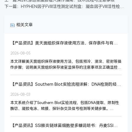
下一篇：HYPHEN因子FVIII活性测定试剂盒：凝血因子VIII活性检测专业解决方案
相关文章
【产品资讯】美天旎组织保存液使用方法、保存条件与有效期全解析
2026-08-05
本文详解美天旎组织保存液使用方法，包括预冷、浸没、密封等操
作步骤；说明美天旎组织保存液室温保存的注意事项及正确温控要
求（2–8°C冷藏）；并明确美天旎组织保存液···
【产品资讯】Southern Blot实验流程详解：DNA检测的经典分子杂交技术
2026-08-03
本文系统介绍了Southern Blot实验流程，包括DNA提取、限制性
酶切、凝胶电泳、转膜、探针杂交及信号检测等关键步骤。
Southern Blot原理基于核···
【产品资讯】SSI肺炎链球菌细胞壁多糖说明书：丹麦SSI肺炎球菌CWPS抗血清与诊断血清应用指南