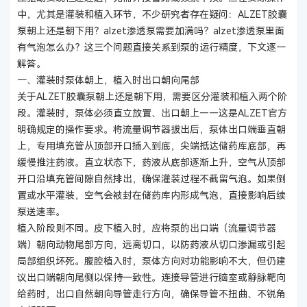
中，尤其是灌装和植入环节，不少研究者存在疑问：ALZET胶囊
泵朝上还是朝下用？alzet渗透泵需要加满吗？alzet渗透泵里面
有气泡怎么办？这三个问题直接关系到泵的运行精度，下文逐一
解答。
一、灌装时泵体朝上，植入时出口朝向尾部
关于ALZET胶囊泵朝上还是朝下用，需要区分灌装和植入两个阶
段。灌装时，泵体必须直立放置、出口朝上——这是ALZET官方
明确规定的操作要求。将流量调节器拔出后，泵体出口端垂直朝
上，专用填充管从顶部开口插入到底，尖端抵达储药库底部，再
缓慢推注药液。直立状态下，药液从底部逐渐上升，空气从顶部
开口沿填充管间隙自然排出，确保灌装过程不截留气泡。如果倒
置或水平灌装，空气会被封在储药库内形成气泡，直接影响后续
泵送速率。
植入阶段则不同。皮下植入时，应将泵的出口端（流量调节器
端）朝向动物尾部方向，远离切口，以防药液从切口渗漏或引起
局部组织坏死。腹腔植入时，泵体方向对功能影响不大，但仍建
议出口端朝向尾侧以保持一致性。连接导管进行脑室或静脉靶向
给药时，出口自然朝向导管走行方向，确保导管不扭曲、不锐角