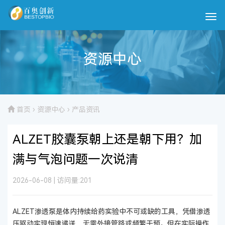
资源中心
首页
›
资源中心
›
产品资讯
ALZET胶囊泵朝上还是朝下用？加
满与气泡问题一次说清
2026-06-08
|
访问量:201
ALZET渗透泵是体内持续给药实验中不可或缺的工具，凭借渗透
压驱动实现恒速递送，无需外接管路或频繁干预。但在实际操作