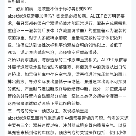
弯折即可。
二、必须加满：灌装量不低于标称容积的90%
alzet渗透泵需要加满吗？答案是必须加满。ALZET官方明确要
求，每只泵都必须完全灌满药液才能正常运行。灌装完成后需称
重验证——灌装前后泵体（含流量调节器）的重量差即为灌装药
液的净重，对于大多数稀水溶液，重量毫克数约等于体积微升
数。该值应达到该批次标称平均灌装容积的90%以上。若低于
90%，说明泵内残留气泡，必须排空后重新灌装。
之所以要求加满，与渗透泵的工作原理直接相关。ALZET泵依靠
外层半透膜吸水膨胀推动内部活塞，将储药库中的药液从出口匀
速挤出。如果储药库中存在空气段，活塞推进时先压缩气泡而非
排出药液，导致实际泵出量低于理论值、泵送速率出现不可预测
的波动，严重时气泡阻断液路导致给药中断。此外，即使使用导
管给药时导管内会残留部分药液，泵体本身仍必须完全灌满——
这是保障渗透驱动系统正常运作的前提。
三、气泡的处理：预防为主，发现必须重灌
alzet渗透泵里面有气泡是操作中最需要警惕的问题。气泡的来源
主要有三个：灌装速度过快、注射器或填充管内残留空气、以及
填充管未插到储药库底部。预防气泡的关键操作包括：使用小体