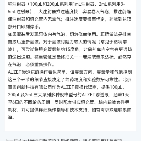
积注射器（100μL和200μL系列用1mL注射器，2mL系列用3-
5mL注射器），大注射器推注速度快，容易卷入气泡；推注前确
保注射器和填充管内无空气；推注速度要慢而恒定，药液到达顶
部开口即刻停手。
如果灌装后发现泵体内有气泡，切勿侥幸使用。正确做法是排空
药液后重新灌装。对于灌装时阻力较大的情况（常见于粘稠溶
液），可尝试将填充管倾斜约15度角，让储药库内空气有更通畅
的逸出通道。称重验证是最终把关——若灌装量未达标，必然存
在气泡，必须重新操作。
ALZET渗透泵的操作看似简单，但灌装方向、灌装量和气泡控制
这三个环节的细节直接决定了给药精度和实验数据可靠性。北京
百奥创新科技有限公司作为ALZET授权代理商，提供100μL、
200μL及2mL三大系列多种规格型号的ALZET渗透泵，涵盖1天
至6周的不同给药周期，同时配套供应填充管、脑内输液套件等
耗材，并可提供详细操作指导和技术支持，如有需求欢迎联系咨
询。
上一篇:Alzet渗透泵腹腔植入操作指南：技术流程与注意事项